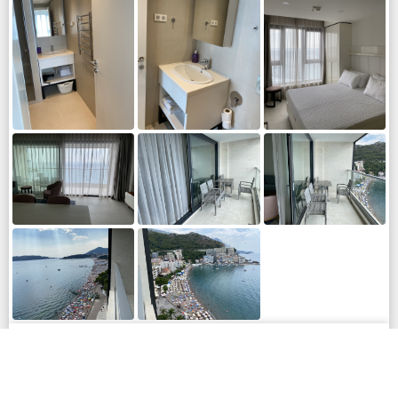
Ovaj luksuzni dvosoban stan nalazi se u Bečićima,