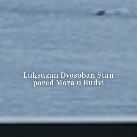
Luksuzan Dvosoban Stan
pored Mora u Budvi